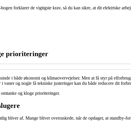
bogen forklarer de vigtigste krav, så du kan sikre, at dit elektriske arb
ge prioriteringer
sinde i både økonomi og klimaovervejelser. Men at få styr på elforbrug
 vaner og nogle få tekniske justeringer kan du både reducere dit forbr
 omtanke og kloge prioriteringer.
slugere
ntlig bliver af. Mange bliver overraskede, når de opdager, at standby-f