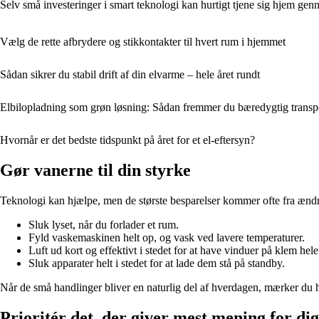
Selv små investeringer i smart teknologi kan hurtigt tjene sig hjem gen
Vælg de rette afbrydere og stikkontakter til hvert rum i hjemmet
Sådan sikrer du stabil drift af din elvarme – hele året rundt
Elbilopladning som grøn løsning: Sådan fremmer du bæredygtig transp
Hvornår er det bedste tidspunkt på året for et el-eftersyn?
Gør vanerne til din styrke
Teknologi kan hjælpe, men de største besparelser kommer ofte fra ænd
Sluk lyset, når du forlader et rum.
Fyld vaskemaskinen helt op, og vask ved lavere temperaturer.
Luft ud kort og effektivt i stedet for at have vinduer på klem hel
Sluk apparater helt i stedet for at lade dem stå på standby.
Når de små handlinger bliver en naturlig del af hverdagen, mærker du h
Prioritér det, der giver mest mening for dig