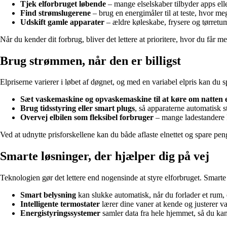
Tjek elforbruget løbende
– mange elselskaber tilbyder apps elle
Find strømslugerene
– brug en energimåler til at teste, hvor me
Udskift gamle apparater
– ældre køleskabe, frysere og tørretu
Når du kender dit forbrug, bliver det lettere at prioritere, hvor du får m
Brug strømmen, når den er billigst
Elpriserne varierer i løbet af døgnet, og med en variabel elpris kan du spa
Sæt vaskemaskine og opvaskemaskine til at køre om natten e
Brug tidsstyring eller smart plugs
, så apparaterne automatisk s
Overvej elbilen som fleksibel forbruger
– mange ladestandere kan
Ved at udnytte prisforskellene kan du både aflaste elnettet og spare pe
Smarte løsninger, der hjælper dig på vej
Teknologien gør det lettere end nogensinde at styre elforbruget. Smarte
Smart belysning
kan slukke automatisk, når du forlader et rum, 
Intelligente termostater
lærer dine vaner at kende og justerer v
Energistyringssystemer
samler data fra hele hjemmet, så du kan