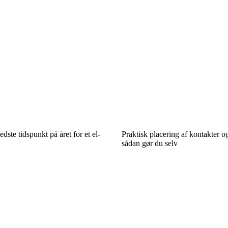
dste tidspunkt på året for et el-
Praktisk placering af kontakter o
sådan gør du selv