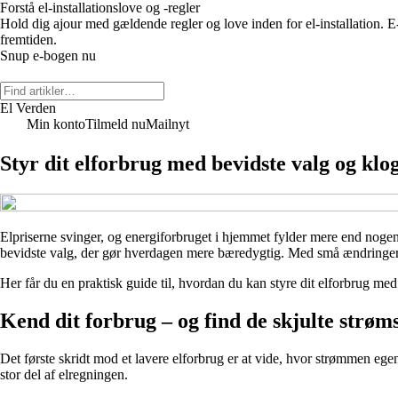
Forstå el-installationslove og -regler
Hold dig ajour med gældende regler og love inden for el-installation. E-
fremtiden.
Snup e-bogen nu
El Verden
Min konto
Tilmeld nu
Mailnyt
Styr dit elforbrug med bevidste valg og klo
Elpriserne svinger, og energiforbruget i hjemmet fylder mere end nogen
bevidste valg, der gør hverdagen mere bæredygtig. Med små ændringer i
Her får du en praktisk guide til, hvordan du kan styre dit elforbrug med
Kend dit forbrug – og find de skjulte strøm
Det første skridt mod et lavere elforbrug er at vide, hvor strømmen ege
stor del af elregningen.