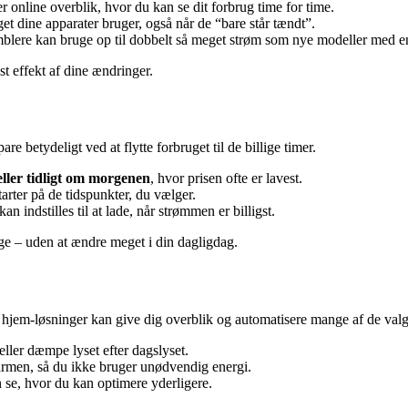
r online overblik, hvor du kan se dit forbrug time for time.
get dine apparater bruger, også når de “bare står tændt”.
mblere kan bruge op til dobbelt så meget strøm som nye modeller med e
est effekt af dine ændringer.
re betydeligt ved at flytte forbruget til de billige timer.
ller tidligt om morgenen
, hvor prisen ofte er lavest.
tarter på de tidspunkter, du vælger.
 indstilles til at lade, når strømmen er billigst.
nge – uden at ændre meget i din dagligdag.
 hjem-løsninger kan give dig overblik og automatisere mange af de valg,
eller dæmpe lyset efter dagslyset.
armen, så du ikke bruger unødvendig energi.
 se, hvor du kan optimere yderligere.