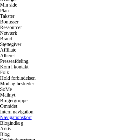
Min side
Plan
Takster
Bonusser
Ressourcer
Netværk
Brand
Støttegiver
Affiliate
Allieret
Presseafdeling
Kom i kontakt
Folk
Hold forbindelsen
Modtag beskeder
SoMe
Mailnyt
Brugergruppe
Området
Intern navigation
Navigationskort
Blogindlæg
Arkiv
Blog
Opdateringsstrøm