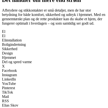
Det handler om mere end strøm
Afbrydere og stikkontakter er små detaljer, men de har stor
betydning for både komfort, sikkerhed og udtryk i hjemmet. Med en
gennemtænkt plan og de rette produkter kan du skabe et hjem, der
fungerer optimalt i hverdagen – og som samtidig ser godt ud.
El
El
Elinstallation
Boligindretning
Sikkerhed
Design
Hjemmet
Del og spred varme
X
Facebook
Instagram
LinkedIn
YouTube
Pinterest
TikTok
Mail
RSS
Elias Skov