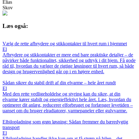
Elias
Skov
Læs også:
Vælg de rette afbrydere og stikkontakter til hvert rum i hjemmet
El
Afbrydere og stikkontakter er mere end bare praktiske detaljer – de
påvirker både funktionalitet, sikkerhed og udtryk i dit hjem. Få gode
råd til, hvordan du vælger de rigtige løsninger til hvert rum, så både
design og brugervenlighed går op i en højere enhed.
Sådan sikrer du stabil drift af din elvarme – hele året rundt
El
Med den rette vedligeholdelse og styring kan du sikre, at din
elvarme kører stabilt og energieffektivt hele året. Læs, hvordan du
optimerer dit anlæg, reducerer elforbruget og forlænger levetiden –
uanset om du bruger elradiatorer, varmepaneler eller gulvvarme.
Elbilopladning som grøn løsning: Sådan fremmer du bæredygtig
transport
El
Elbilopladning handler ikke kun om at få strøm på bilen – det