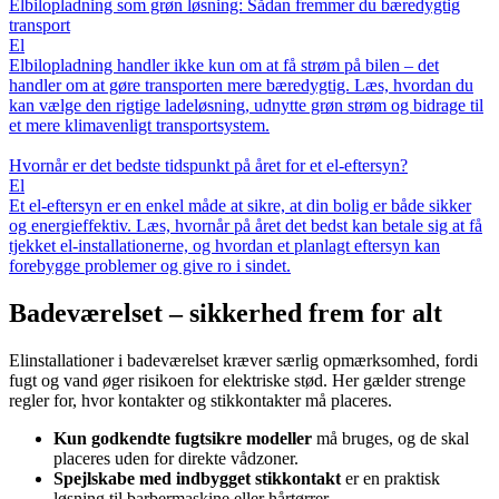
Elbilopladning som grøn løsning: Sådan fremmer du bæredygtig
transport
El
Elbilopladning handler ikke kun om at få strøm på bilen – det
handler om at gøre transporten mere bæredygtig. Læs, hvordan du
kan vælge den rigtige ladeløsning, udnytte grøn strøm og bidrage til
et mere klimavenligt transportsystem.
Hvornår er det bedste tidspunkt på året for et el-eftersyn?
El
Et el-eftersyn er en enkel måde at sikre, at din bolig er både sikker
og energieffektiv. Læs, hvornår på året det bedst kan betale sig at få
tjekket el-installationerne, og hvordan et planlagt eftersyn kan
forebygge problemer og give ro i sindet.
Badeværelset – sikkerhed frem for alt
Elinstallationer i badeværelset kræver særlig opmærksomhed, fordi
fugt og vand øger risikoen for elektriske stød. Her gælder strenge
regler for, hvor kontakter og stikkontakter må placeres.
Kun godkendte fugtsikre modeller
må bruges, og de skal
placeres uden for direkte vådzoner.
Spejlskabe med indbygget stikkontakt
er en praktisk
løsning til barbermaskine eller hårtørrer.