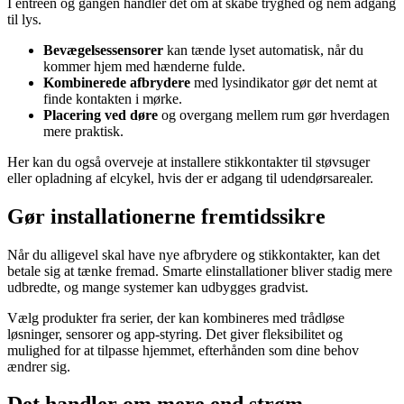
I entréen og gangen handler det om at skabe tryghed og nem adgang
til lys.
Bevægelsessensorer
kan tænde lyset automatisk, når du
kommer hjem med hænderne fulde.
Kombinerede afbrydere
med lysindikator gør det nemt at
finde kontakten i mørke.
Placering ved døre
og overgang mellem rum gør hverdagen
mere praktisk.
Her kan du også overveje at installere stikkontakter til støvsuger
eller opladning af elcykel, hvis der er adgang til udendørsarealer.
Gør installationerne fremtidssikre
Når du alligevel skal have nye afbrydere og stikkontakter, kan det
betale sig at tænke fremad. Smarte elinstallationer bliver stadig mere
udbredte, og mange systemer kan udbygges gradvist.
Vælg produkter fra serier, der kan kombineres med trådløse
løsninger, sensorer og app-styring. Det giver fleksibilitet og
mulighed for at tilpasse hjemmet, efterhånden som dine behov
ændrer sig.