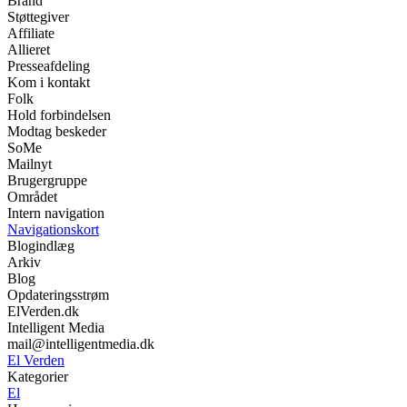
Brand
Støttegiver
Affiliate
Allieret
Presseafdeling
Kom i kontakt
Folk
Hold forbindelsen
Modtag beskeder
SoMe
Mailnyt
Brugergruppe
Området
Intern navigation
Navigationskort
Blogindlæg
Arkiv
Blog
Opdateringsstrøm
ElVerden.dk
Intelligent Media
mail@intelligentmedia.dk
El Verden
Kategorier
El