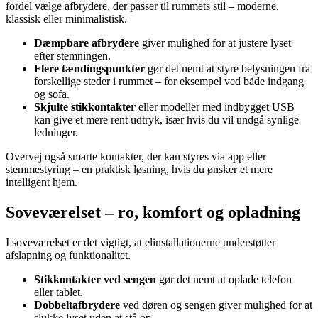
fordel vælge afbrydere, der passer til rummets stil – moderne,
klassisk eller minimalistisk.
Dæmpbare afbrydere
giver mulighed for at justere lyset
efter stemningen.
Flere tændingspunkter
gør det nemt at styre belysningen fra
forskellige steder i rummet – for eksempel ved både indgang
og sofa.
Skjulte stikkontakter
eller modeller med indbygget USB
kan give et mere rent udtryk, især hvis du vil undgå synlige
ledninger.
Overvej også smarte kontakter, der kan styres via app eller
stemmestyring – en praktisk løsning, hvis du ønsker et mere
intelligent hjem.
Soveværelset – ro, komfort og opladning
I soveværelset er det vigtigt, at elinstallationerne understøtter
afslapning og funktionalitet.
Stikkontakter ved sengen
gør det nemt at oplade telefon
eller tablet.
Dobbeltafbrydere
ved døren og sengen giver mulighed for at
slukke lyset uden at stå op.