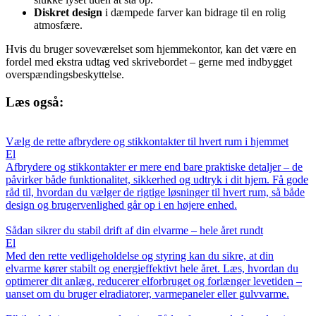
Diskret design
i dæmpede farver kan bidrage til en rolig
atmosfære.
Hvis du bruger soveværelset som hjemmekontor, kan det være en
fordel med ekstra udtag ved skrivebordet – gerne med indbygget
overspændingsbeskyttelse.
Læs også:
Vælg de rette afbrydere og stikkontakter til hvert rum i hjemmet
El
Afbrydere og stikkontakter er mere end bare praktiske detaljer – de
påvirker både funktionalitet, sikkerhed og udtryk i dit hjem. Få gode
råd til, hvordan du vælger de rigtige løsninger til hvert rum, så både
design og brugervenlighed går op i en højere enhed.
Sådan sikrer du stabil drift af din elvarme – hele året rundt
El
Med den rette vedligeholdelse og styring kan du sikre, at din
elvarme kører stabilt og energieffektivt hele året. Læs, hvordan du
optimerer dit anlæg, reducerer elforbruget og forlænger levetiden –
uanset om du bruger elradiatorer, varmepaneler eller gulvvarme.