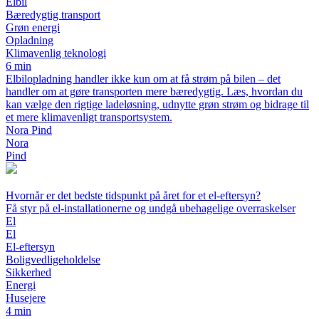
Elbil
Bæredygtig transport
Grøn energi
Opladning
Klimavenlig teknologi
6 min
Elbilopladning handler ikke kun om at få strøm på bilen – det
handler om at gøre transporten mere bæredygtig. Læs, hvordan du
kan vælge den rigtige ladeløsning, udnytte grøn strøm og bidrage til
et mere klimavenligt transportsystem.
Nora Pind
Nora
Pind
Hvornår er det bedste tidspunkt på året for et el-eftersyn?
Få styr på el-installationerne og undgå ubehagelige overraskelser
El
El
El-eftersyn
Boligvedligeholdelse
Sikkerhed
Energi
Husejere
4 min