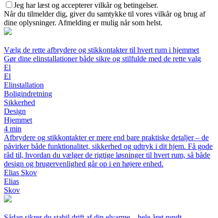
Jeg har læst og accepterer vilkår og betingelser.
Når du tilmelder dig, giver du samtykke til vores vilkår og brug af
dine oplysninger. Afmelding er mulig når som helst.
Vælg de rette afbrydere og stikkontakter til hvert rum i hjemmet
Gør dine elinstallationer både sikre og stilfulde med de rette valg
El
El
Elinstallation
Boligindretning
Sikkerhed
Design
Hjemmet
4 min
Afbrydere og stikkontakter er mere end bare praktiske detaljer – de
påvirker både funktionalitet, sikkerhed og udtryk i dit hjem. Få gode
råd til, hvordan du vælger de rigtige løsninger til hvert rum, så både
design og brugervenlighed går op i en højere enhed.
Elias Skov
Elias
Skov
Sådan sikrer du stabil drift af din elvarme – hele året rundt