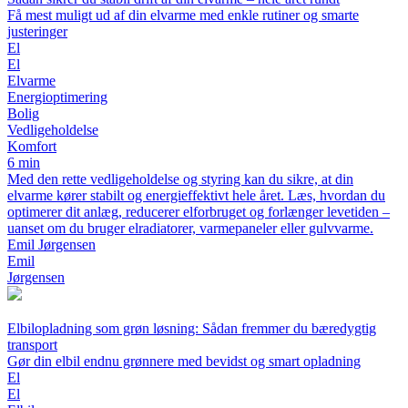
Få mest muligt ud af din elvarme med enkle rutiner og smarte
justeringer
El
El
Elvarme
Energioptimering
Bolig
Vedligeholdelse
Komfort
6 min
Med den rette vedligeholdelse og styring kan du sikre, at din
elvarme kører stabilt og energieffektivt hele året. Læs, hvordan du
optimerer dit anlæg, reducerer elforbruget og forlænger levetiden –
uanset om du bruger elradiatorer, varmepaneler eller gulvvarme.
Emil Jørgensen
Emil
Jørgensen
Elbilopladning som grøn løsning: Sådan fremmer du bæredygtig
transport
Gør din elbil endnu grønnere med bevidst og smart opladning
El
El