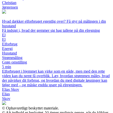
Christian
Jørgensen
Hvad dækker elforbruget egentlig over? Få styr på målingen i din
husstand
Få indsigt i, hvad der gemmer sig bag tallene på din elregning
El
El
Elforbrug
Energi
Husstand
Strømmåling
Grøn omstilling
5 min
Elforbruget i hjemmet kan virke som en gåde, men med den rette
viden kan du nemt få overblik. Lær, hvordan strømmen måles, hvad
der påvirker dit forbrug, og hvordan du med digitale løsninger kan
følge med – og måske endda spare på elregningen.
Elias Skov
Elias
Skov
© Ophavsretligt beskyttet materiale.
© Alt indhold er beskyttet. Vi tjener muligvis penge, når du klikker