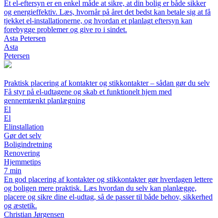
Et el-eftersyn er en enkel måde at sikre, at din bolig er både sikker
og energieffektiv. Læs, hvornår på året det bedst kan betale sig at få
tjekket el-installationerne, og hvordan et planlagt eftersyn kan
forebygge problemer og give ro i sindet.
Asta Petersen
Asta
Petersen
Praktisk placering af kontakter og stikkontakter – sådan gør du selv
Få styr på el-udtagene og skab et funktionelt hjem med
gennemtænkt planlægning
El
El
Elinstallation
Gør det selv
Boligindretning
Renovering
Hjemmetips
7 min
En god placering af kontakter og stikkontakter gør hverdagen lettere
og boligen mere praktisk. Læs hvordan du selv kan planlægge,
placere og sikre dine el-udtag, så de passer til både behov, sikkerhed
og æstetik.
Christian Jørgensen