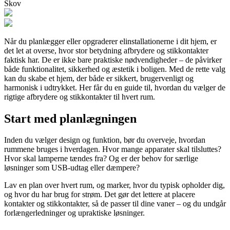
Skov
Når du planlægger eller opgraderer elinstallationerne i dit hjem, er
det let at overse, hvor stor betydning afbrydere og stikkontakter
faktisk har. De er ikke bare praktiske nødvendigheder – de påvirker
både funktionalitet, sikkerhed og æstetik i boligen. Med de rette valg
kan du skabe et hjem, der både er sikkert, brugervenligt og
harmonisk i udtrykket. Her får du en guide til, hvordan du vælger de
rigtige afbrydere og stikkontakter til hvert rum.
Start med planlægningen
Inden du vælger design og funktion, bør du overveje, hvordan
rummene bruges i hverdagen. Hvor mange apparater skal tilsluttes?
Hvor skal lamperne tændes fra? Og er der behov for særlige
løsninger som USB-udtag eller dæmpere?
Lav en plan over hvert rum, og marker, hvor du typisk opholder dig,
og hvor du har brug for strøm. Det gør det lettere at placere
kontakter og stikkontakter, så de passer til dine vaner – og du undgår
forlængerledninger og upraktiske løsninger.