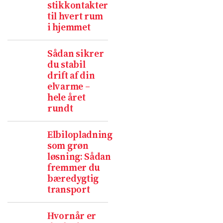
stikkontakter
til hvert rum
i hjemmet
Sådan sikrer
du stabil
drift af din
elvarme –
hele året
rundt
Elbilopladning
som grøn
løsning: Sådan
fremmer du
bæredygtig
transport
Hvornår er